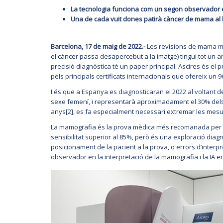
La tecnologia funciona com un segon observador en
Una de cada vuit dones patirà càncer de mama al l
Barcelona, 17 de maig de 2022.-
Les revisions de mama mit
el càncer passa desapercebut a la imatge) tingui tot un a
precisió diagnòstica té un paper principal. Ascires és el 
pels principals certificats internacionals que ofereix un 
I és que a Espanya es diagnosticaran el 2022 al voltant 
sexe femení, i representarà aproximadament el 30% dels 
anys[2], es fa especialment necessari extremar les mesu
La mamografia és la prova mèdica més recomanada per a 
sensibilitat superior al 85%, però és una exploració dia
posicionament de la pacient a la prova, o errors d’inter
observador en la interpretació de la mamografia i la IA 