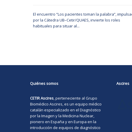
El encuentro “Los pacientes toman la palabra”, impuls
por la Cátedra UB–Cetir/QUAES, invierte los roles
habituales para situar al...
Quiénes somos
Ascires
CETIR Ascires
, perteneciente al Grupo
Biomédico
Ascires
, es un equipo médico
catalán especializado en el Diagnóstico
por la Imagen y la Medicina Nuclear,
pionero en España y en Europa en la
introducción de equipos de diagnóstico