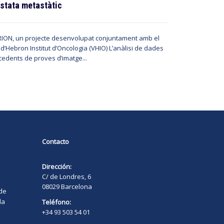
internaciona
stata metastàtic
diagnóstico
ION, un projecte desenvolupat conjuntament amb el
 d’Hebron Institut d’Oncologia (VHIO) L’anàlisi de dades
Un equipo de 7
cedents de proves d’imatge...
Diagnóstico de 
Contacto
Dirección:
C/ de Londres, 6
08029 Barcelona
 de
la
Teléfono:
+34 93 503 54 01