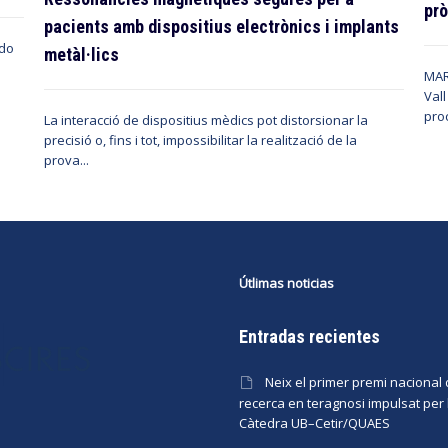
prò
pacients amb dispositius electrònics i implants
ado
metàl·lics
MAR
Vall
pro
La interacció de dispositius mèdics pot distorsionar la
precisió o, fins i tot, impossibilitar la realització de la
prova...
Útlimas noticias
Entradas recientes
Neix el primer premi nacional
recerca en teragnosi impulsat per 
Càtedra UB–Cetir/QUAES