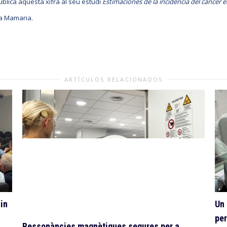
blica aquesta xifra al seu estudi
Estimaciones de la incidencia del cáncer 
ía Mamaria.
ARTÍCULOS RELACIONADOS
in
Un 
per
Ressonàncies magnètiques segures per a