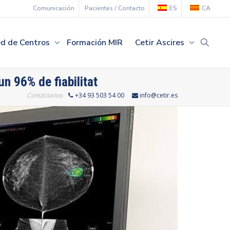
Comunicación
Pacientes / Contacto
ES
CA
d de Centros
Formación MIR
Cetir Ascires
n 96% de fiabilitat
Contáctanos
+34 93 503 54 00
info@cetir.es