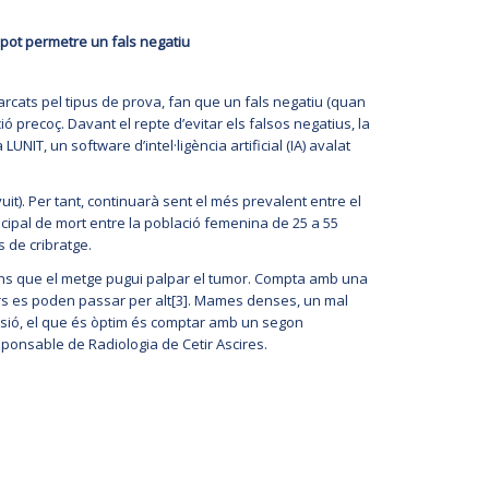
 pot permetre un fals negatiu
cats pel tipus de prova, fan que un fals negatiu (quan
 precoç. Davant el repte d’evitar els falsos negatius, la
IT, un software d’intel·ligència artificial (IA) avalat
). Per tant, continuarà sent el més prevalent entre el
ipal de mort entre la població femenina de 25 a 55
 de cribratge.
ans que el metge pugui palpar el tumor. Compta amb una
cers es poden passar per alt[3]. Mames denses, un mal
cisió, el que és òptim és comptar amb un segon
sponsable de Radiologia de Cetir Ascires.