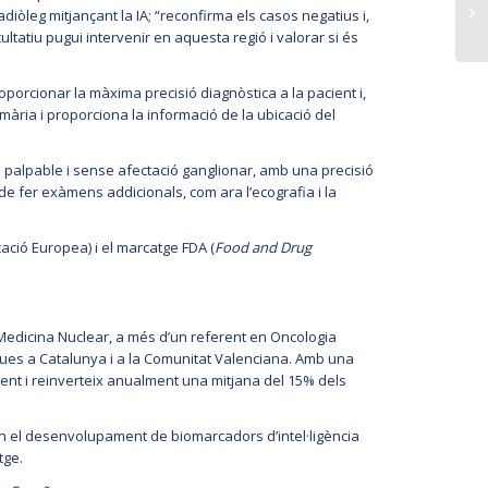
iòleg mitjançant la IA; “reconfirma els casos negatius i,
ultatiu pugui intervenir en aquesta regió i valorar si és
porcionar la màxima precisió diagnòstica a la pacient i,
ària i proporciona la informació de la ubicació del
i palpable i sense afectació ganglionar, amb una precisió
 de fer exàmens addicionals, com ara l’ecografia i la
cació Europea) i el marcatge FDA (
Food and Drug
 Medicina Nuclear, a més d’un referent en Oncologia
iques a Catalunya i a la Comunitat Valenciana. Amb una
ment i reinverteix anualment una mitjana del 15% dels
 en el desenvolupament de biomarcadors d’intel·ligència
tge.