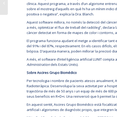
clínica. Aquest programa, a través d’un algorisme entrena
sobre el mostreig d’aquells en què hi ha un mínim indici de
positiva o negativa”, explica la Dra. Blanch.
Aquest software millora, no només la detecció del càncer 
a més, optimitzar el flux de treball del radiòleg”, declara l
càncer detectat en forma de mapes de color i contorns, 
El programa funciona ajudant el metge a identificar tant
del 91% i del 87%, respectivament. En els casos difícils, e
biòpsia. D’aquesta manera, poden millorar la precisió d
A més, el software d’intel·ligència artificial LUNIT compta
Administration
dels Estats Units).
Sobre Ascires Grupo Biomédico
Per tecnologia i nombre de pacients atesos anualment, As
Radioteràpica. Desenvolupa la seva activitat per a hospit
trajectòria de més de 50 anys i un equip de més de 600 pr
seus beneficis en R+D+i. Una reinversió que li permet la c
En aquest sentit, Ascires Grupo Biomédico està focalitza
artificial i algorismes de diagnòstic propis, que integren 