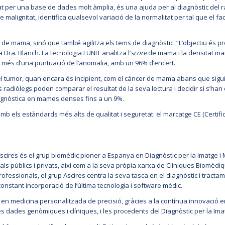
t per una base de dades molt àmplia, és una ajuda per al diagnòstic del rad
 malignitat, identifica qualsevol variació de la normalitat per tal que el fac
de mama, sinó que també agilitza els tems de diagnòstic. “L’objectiu és pro
a Dra. Blanch. La tecnologia LUNIT analitza l’
score
de mama i la densitat mam
a més d’una puntuació de l’anomalia, amb un 96% d’encert.
 el tumor, quan encara és incipient, com el càncer de mama abans que sigu
ls radiòlegs poden comparar el resultat de la seva lectura i decidir si s’han
iagnòstica en mames denses fins a un 9%.
 amb els estàndards més alts de qualitat i seguretat: el marcatge CE (Certifi
cires és el grup biomèdic pioner a Espanya en Diagnòstic per la Imatge i
als públics i privats, així com a la seva pròpia xarxa de Clíniques Biomèd
ofessionals, el grup Ascires centra la seva tasca en el diagnòstic i tracta
onstant incorporació de l’última tecnologia i software mèdic.
t en medicina personalitzada de precisió, gràcies a la contínua innovació
les dades genòmiques i clíniques, i les procedents del Diagnòstic per la Ima