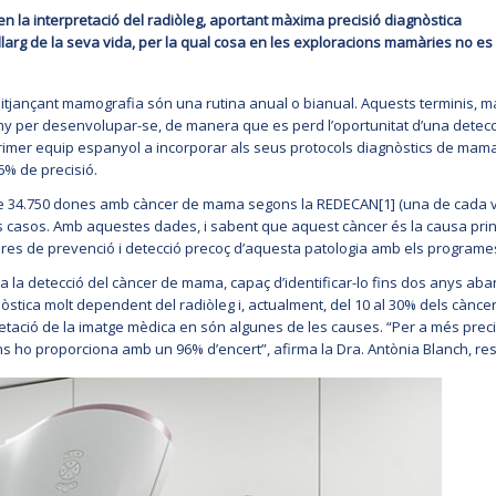
 la interpretació del radiòleg, aportant màxima precisió diagnòstica
larg de la seva vida, per la qual cosa en les exploracions mamàries no es
jançant mamografia són una rutina anual o bianual. Aquests terminis, mar
ny per desenvolupar-se, de manera que es perd l’oportunitat d’una detecció
primer equip espanyol a incorporar als seus protocols diagnòstics de mama LUN
96% de precisió.
de 34.750 dones amb càncer de mama segons la REDECAN[1] (una de cada vuit
casos. Amb aquestes dades, i sabent que aquest càncer és la causa princ
res de prevenció i detecció precoç d’aquesta patologia amb els programes
la detecció del càncer de mama, capaç d’identificar-lo fins dos anys ab
gnòstica molt dependent del radiòleg i, actualment, del 10 al 30% dels càn
pretació de la imatge mèdica en són algunes de les causes. “Per a més pre
ens ho proporciona amb un 96% d’encert”, afirma la Dra. Antònia Blanch, re