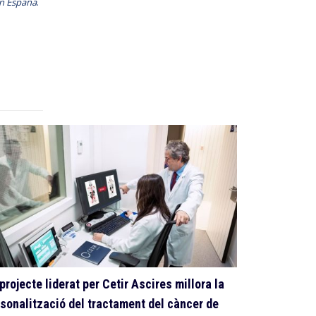
en España
.
projecte liderat per Cetir Ascires millora la
ASCIRES, nu
sonalització del tractament del càncer de