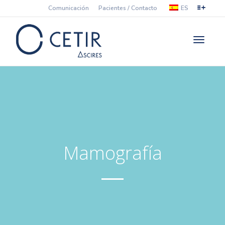
Comunicación
Pacientes / Contacto
ES
Cambiar
navegac
Mamografía