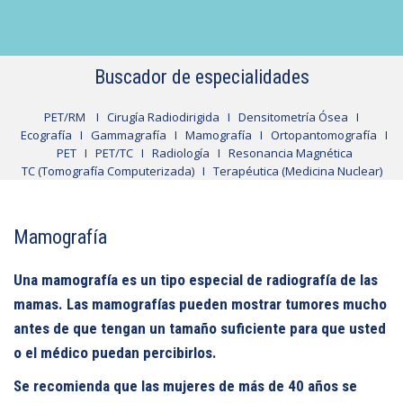
Buscador de especialidades
PET/RM
I
Cirugía Radiodirigida
I
Densitometría Ósea
I
Ecografía
I
Gammagrafía
I
Mamografía
I
Ortopantomografía
I
PET
I
PET/TC
I
Radiología
I
Resonancia Magnética
TC (Tomografía Computerizada)
I
Terapéutica (Medicina Nuclear)
Mamografía
Una mamografía es un tipo especial de radiografía de las
mamas. Las mamografías pueden mostrar tumores mucho
antes de que tengan un tamaño suficiente para que usted
o el médico puedan percibirlos.
Se recomienda que las mujeres de más de 40 años se