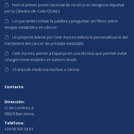
Neix el primer premi nacional de recerca en teragnosi impulsat
per la Càtedra UB–Cetir/QUAES
Los pacientes toman la palabra y preguntan sin filtros sobre
terapia metabólica en cáncer
Un projecte liderat per Cetir Ascires millora la personalització del
tractament del càncer de pròstata metastàtic
Cetir Ascires, pioner a Espanya en una tècnica que permet evitar
cirurgies innecessàries en tumors renals
25 anys de medicina nuclear a Girona
Contacto
Dirección:
C/ de Londres, 6
08029 Barcelona
Teléfono:
+34 93 503 54 01