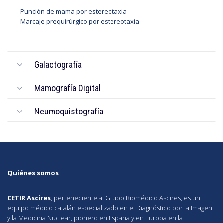
– Punción de mama por estereotaxia
– Marcaje prequirúrgico por estereotaxia
Galactografía
Mamografía Digital
Neumoquistografía
Quiénes somos
CETIR Ascires
, perteneciente al Grupo Biomédico
Ascires
, es un
equipo médico catalán especializado en el Diagnóstico por la Imagen
y la Medicina Nuclear, pionero en España y en Europa en la