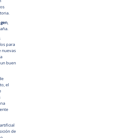
n
nos
oria.
agen
,
paña.
s
dos para
de nuevas
na
a un buen
de
o, el
e
s
ina
mente
tificial
sición de
jo