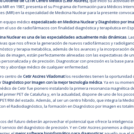
d Docente de CETIR Centro Médico (Cetir Ascires)
, que inició su actividad e
a MIR en 1987, presenta el su Programa de Formación para Médicos Inter
es (MIR) en la especialidad de Medicina Nuclear para la presente convocat
n equipo médico
especializado en Medicina Nuclear y Diagnóstico por Im
en el uso de radiofármacos con finalidad diagnóstica y terapéutica en Es
ina Nuclear es una de las especialidades actualmente más dinámicas
. La
ivas que nos ofrece la generación de nuevos radiofármacos y radioligan
nóstico y terapia metabólica, además de los avances y la incorporación 
ías de imagen, están perfectamente alineadas con las expectativas de u
 personalizada y de precisión. Diagnosticar con precisión es la base par
nto y abordaje médico de cualquier enfermedad.
ro centro de
Cetir Ascires Viladomat
los residentes tienen la oportunidad 
r
Diagnóstico por Imagen con la mejor tecnología médica
. Ya en su moment
édico de Cetir fue pionero instalando la primera resonancia magnética d
el primer PET de Cataluña y, en la actualidad, dispone de uno de los poco
PET/RM del estado. Además, al ser un centro híbrido, que integra la Medic
con el Radiodiagnóstico, la formación en Diagnóstico por Imagen es total
cos del futuro deberán aprovechar el potencial que ofrece la inteligencia ar
l servicio del diagnóstico de precisión. Y en Cetir Ascires ponemos a dispo
dentes el
mejor software bioinformático para diagnosticar
aquello que el o