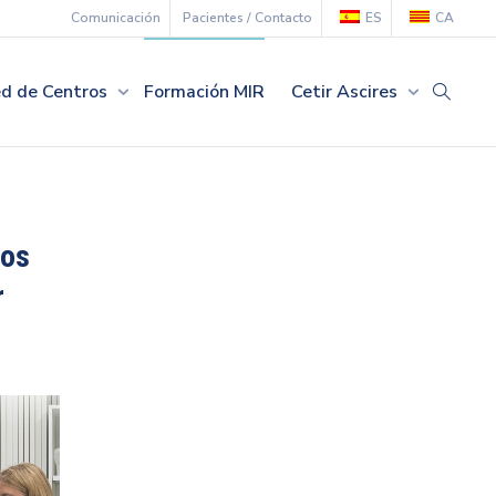
Comunicación
Pacientes / Contacto
ES
CA
d de Centros
Formación MIR
Cetir Ascires
nos
r