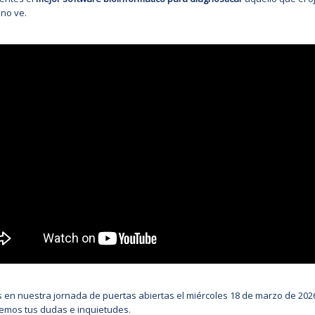
no ve.
s en nuestra jornada de puertas abiertas el miércoles 18 de marzo de 202
emos tus dudas e inquietudes.