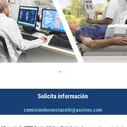
Solicita información
comisiondocenciacetir@ascires.com