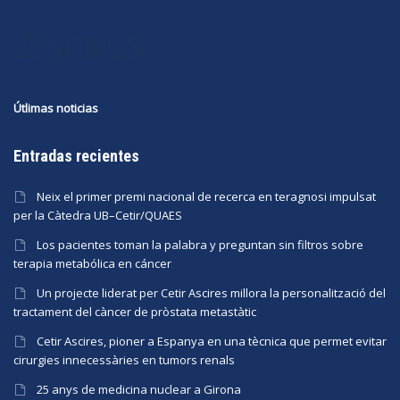
Útlimas noticias
Entradas recientes
Neix el primer premi nacional de recerca en teragnosi impulsat
per la Càtedra UB–Cetir/QUAES
Los pacientes toman la palabra y preguntan sin filtros sobre
terapia metabólica en cáncer
Un projecte liderat per Cetir Ascires millora la personalització del
tractament del càncer de pròstata metastàtic
Cetir Ascires, pioner a Espanya en una tècnica que permet evitar
cirurgies innecessàries en tumors renals
25 anys de medicina nuclear a Girona