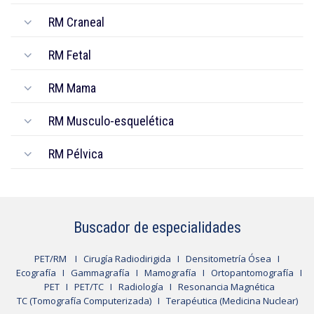
RM Craneal
RM Fetal
RM Mama
RM Musculo-esquelética
RM Pélvica
Buscador de especialidades
PET/RM
I
Cirugía Radiodirigida
I
Densitometría Ósea
I
Ecografía
I
Gammagrafía
I
Mamografía
I
Ortopantomografía
I
PET
I
PET/TC
I
Radiología
I
Resonancia Magnética
TC (Tomografía Computerizada)
I
Terapéutica (Medicina Nuclear)