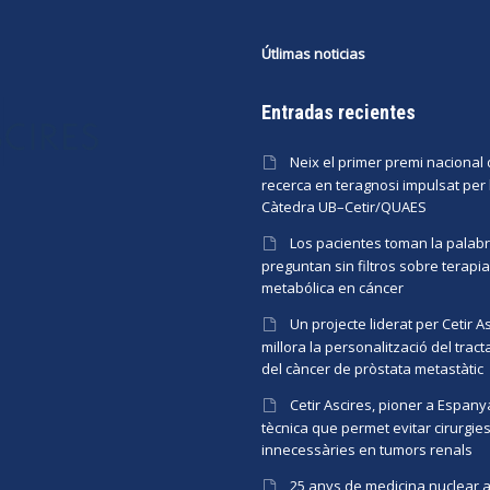
Útlimas noticias
Entradas recientes
Neix el primer premi nacional
recerca en teragnosi impulsat per 
Càtedra UB–Cetir/QUAES
Los pacientes toman la palabr
preguntan sin filtros sobre terapia
metabólica en cáncer
Un projecte liderat per Cetir A
millora la personalització del trac
del càncer de pròstata metastàtic
Cetir Ascires, pioner a Espan
tècnica que permet evitar cirurgie
innecessàries en tumors renals
25 anys de medicina nuclear 