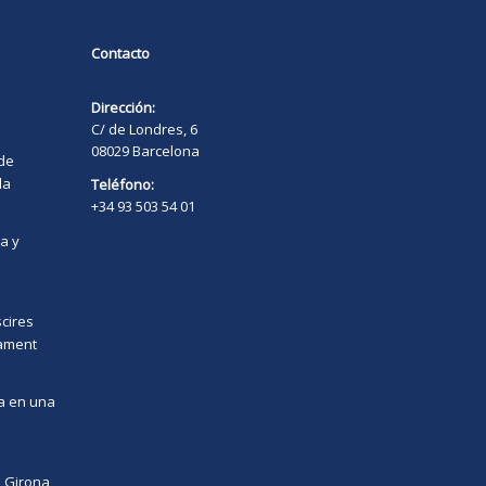
Contacto
Dirección:
C/ de Londres, 6
08029 Barcelona
 de
la
Teléfono:
+34 93 503 54 01
a y
scires
tament
ya en una
s
a Girona