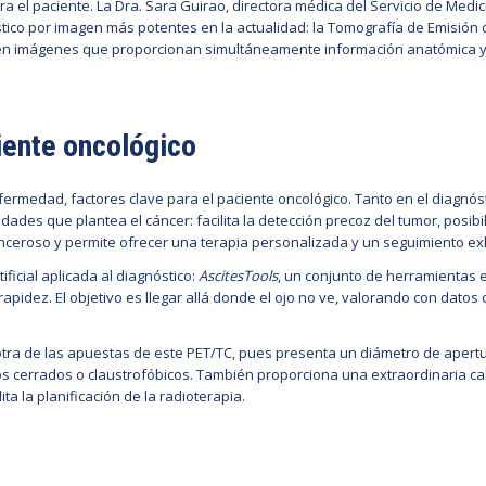
 el paciente. La Dra. Sara Guirao, directora médica del Servicio de Medici
tico por imagen más potentes en la actualidad: la Tomografía de Emisión d
en imágenes que proporcionan simultáneamente información anatómica y f
ciente oncológico
ermedad, factores clave para el paciente oncológico. Tanto en el diagnóst
idades que plantea el cáncer: facilita la detección precoz del tumor, posibi
canceroso y permite ofrecer una terapia personalizada y un seguimiento ex
ficial aplicada al diagnóstico:
AscitesTools
, un conjunto de herramientas e
rapidez. El objetivo es llegar allá donde el ojo no ve, valorando con dato
tra de las apuestas de este PET/TC, pues presenta un diámetro de apert
s cerrados o claustrofóbicos. También proporciona una extraordinaria ca
a la planificación de la radioterapia.