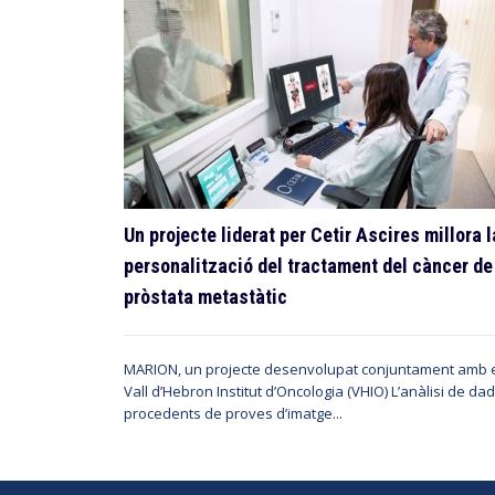
Un projecte liderat per Cetir Ascires millora l
personalització del tractament del càncer de
pròstata metastàtic
MARION, un projecte desenvolupat conjuntament amb 
Vall d’Hebron Institut d’Oncologia (VHIO) L’anàlisi de da
procedents de proves d’imatge...