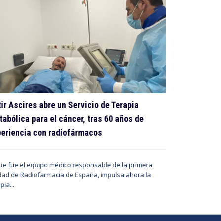
ir Ascires abre un Servicio de Terapia
abólica para el cáncer, tras 60 años de
Inteligencia
eriencia con radiofármacos
tecnología m
no ve
que fue el equipo médico responsable de la primera
dad de Radiofarmacia de España, impulsa ahora la
Cetir Ascires 
pia...
de valorar con
para el diagnós