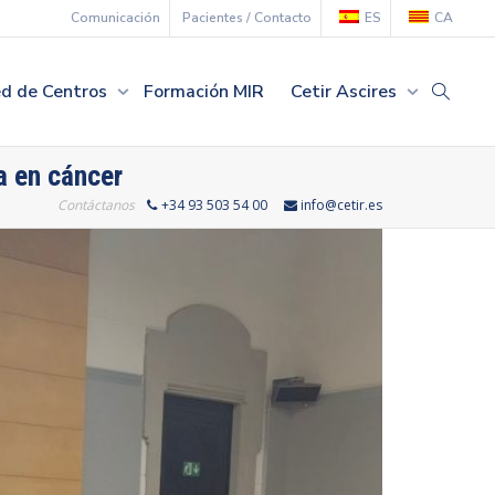
Comunicación
Pacientes / Contacto
ES
CA
d de Centros
Formación MIR
Cetir Ascires
a en cáncer
Contáctanos
+34 93 503 54 00
info@cetir.es