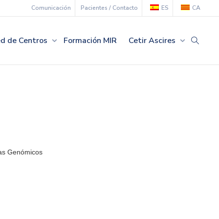
Comunicación
Pacientes / Contacto
ES
CA
d de Centros
Formación MIR
Cetir Ascires
as Genómicos