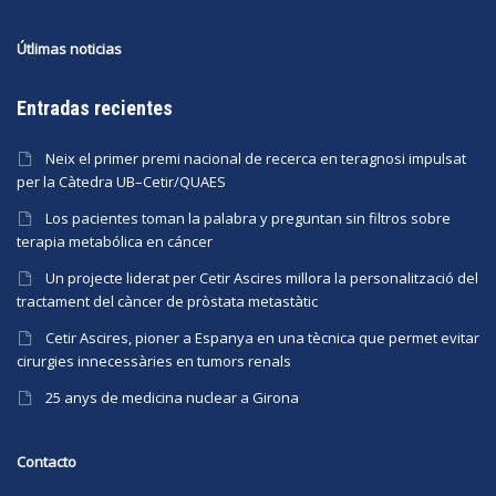
Útlimas noticias
Entradas recientes
Neix el primer premi nacional de recerca en teragnosi impulsat
per la Càtedra UB–Cetir/QUAES
Los pacientes toman la palabra y preguntan sin filtros sobre
terapia metabólica en cáncer
Un projecte liderat per Cetir Ascires millora la personalització del
tractament del càncer de pròstata metastàtic
Cetir Ascires, pioner a Espanya en una tècnica que permet evitar
cirurgies innecessàries en tumors renals
25 anys de medicina nuclear a Girona
Contacto