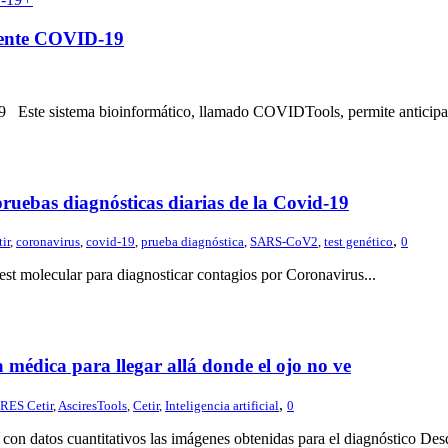
aciente COVID-19
9 Este sistema bioinformático, llamado COVIDTools, permite anticipar 
pruebas diagnósticas diarias de la Covid-19
,
ir
,
coronavirus
,
covid-19
,
prueba diagnóstica
,
SARS-CoV2
,
test genético
0
est molecular para diagnosticar contagios por Coronavirus...
ía médica para llegar allá donde el ojo no ve
,
RES Cetir
,
AsciresTools
,
Cetir
,
Inteligencia artificial
0
 con datos cuantitativos las imágenes obtenidas para el diagnóstico Desd