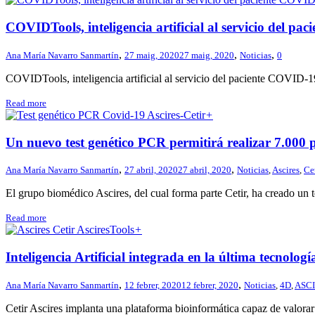
COVIDTools, inteligencia artificial al servicio del p
,
,
,
Ana María Navarro Sanmartín
27 maig, 2020
27 maig, 2020
Noticias
0
COVIDTools, inteligencia artificial al servicio del paciente COVID-1
Read more
+
Un nuevo test genético PCR permitirá realizar 7.000 
,
,
Ana María Navarro Sanmartín
27 abril, 2020
27 abril, 2020
Noticias
,
Ascires
,
Cet
El grupo biomédico Ascires, del cual forma parte Cetir, ha creado un t
Read more
+
Inteligencia Artificial integrada en la última tecnolog
,
,
Ana María Navarro Sanmartín
12 febrer, 2020
12 febrer, 2020
Noticias
,
4D
,
ASCI
Cetir Ascires implanta una plataforma bioinformática capaz de valorar