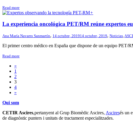
Read more
+
La experiencia oncológica PET/RM reúne expertos eur
,
,
Ana María Navarro Sanmartín
14 octubre, 2019
14 octubre, 2019
Noticias
,
ASCI
El primer centro médico en España que dispone de un equipo PET/RM 
Read more
«
1
2
3
4
»
Qui som
CETIR Ascires
,pertanyent al Grup Biomèdic Ascires,
Ascires
és un e
de diagnòstic punters i unitats de tractament especialitzades.