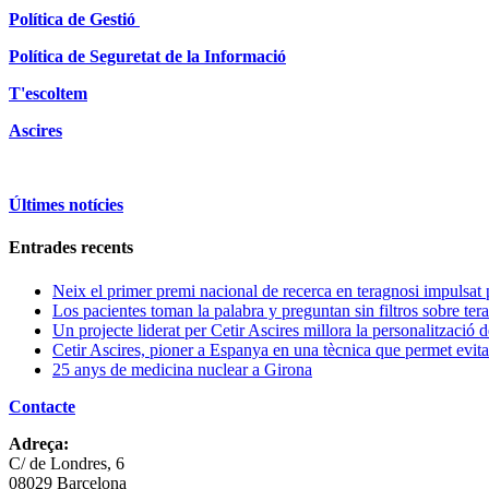
Política de Gestió
Política de Seguretat de la Informació
T'escoltem
Ascires
Últimes notícies
Entrades recents
Neix el primer premi nacional de recerca en teragnosi impuls
Los pacientes toman la palabra y preguntan sin filtros sobre ter
Un projecte liderat per Cetir Ascires millora la personalització 
Cetir Ascires, pioner a Espanya en una tècnica que permet evitar
25 anys de medicina nuclear a Girona
Contacte
Adreça:
C/ de Londres, 6
08029 Barcelona