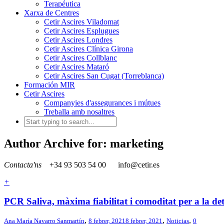
Terapéutica
Xarxa de Centres
Cetir Ascires Viladomat
Cetir Ascires Esplugues
Cetir Ascires Londres
Cetir Ascires Clínica Girona
Cetir Ascires Collblanc
Cetir Ascires Mataró
Cetir Ascires San Cugat (Torreblanca)
Formación MIR
Cetir Ascires
Companyies d'assegurances i mútues
Treballa amb nosaltres
Author Archive for: marketing
Contacta'ns
+34 93 503 54 00
info@cetir.es
+
PCR Saliva, màxima fiabilitat i comoditat per a la det
,
,
,
Ana María Navarro Sanmartín
8 febrer, 2021
8 febrer, 2021
Noticias
0