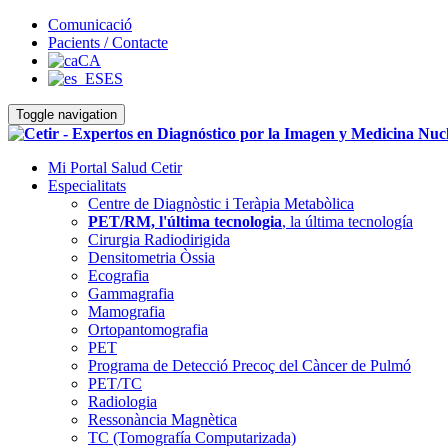
Comunicació
Pacients / Contacte
CA
ES
Toggle navigation
Mi Portal Salud Cetir
Especialitats
Centre de Diagnòstic i Teràpia Metabòlica
PET/RM, l'última tecnologia
, la última tecnología
Cirurgia Radiodirigida
Densitometria Òssia
Ecografia
Gammagrafia
Mamografia
Ortopantomografia
PET
Programa de Detecció Precoç del Càncer de Pulmó
PET/TC
Radiologia
Ressonància Magnètica
TC (Tomografía Computarizada)