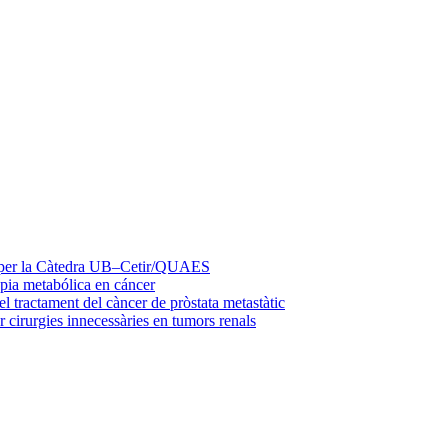
at per la Càtedra UB–Cetir/QUAES
apia metabólica en cáncer
del tractament del càncer de pròstata metastàtic
 cirurgies innecessàries en tumors renals