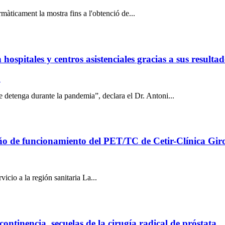
rmàticament la mostra fins a l'obtenció de...
 hospitales y centros asistenciales gracias a sus result
0
e detenga durante la pandemia”, declara el Dr. Antoni...
año de funcionamiento del PET/TC de Cetir-Clínica Gir
icio a la región sanitaria La...
continencia, secuelas de la cirugía radical de próstata