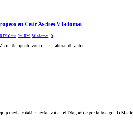
opeos en Cetir Ascires Viladomat
,
RES Cetir
,
Pet-RM
,
Viladomat
0
con tiempo de vuelo, hasta ahora utilizado...
quip mèdic català especialitzat en el Diagnòstic per la Imatge i la Medi