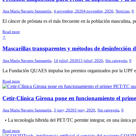
,
,
,
Ana María Navarro Sanmartín
4 novembre, 2020
4 novembre, 2020
Noticias
0
El cáncer de próstata es el más frecuente en la población masculina, p
Read more
+
Mascarillas transparentes y métodos de desinfección
,
,
,
Ana María Navarro Sanmartín
14 juliol, 2020
15 juliol, 2020
Sin categoría
0
La Fundación QUAES impulsa los premios organizados por la UPF e
Read more
Cetir-Clínica Girona pone en funcionamiento el prim
,
,
,
Ana María Navarro Sanmartín
3 juny, 2020
3 juny, 2020
Sin categoría
0
• La tecnología híbrida del PET/TC permite integrar, en una única pru
Read more