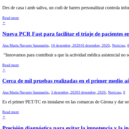
Des de casa i amb saliva, un codi de barres personalitzat controla info
Read more
+
Nueva PCR Fast para facilitar el triaje de pacientes en
,
,
,
Ana María Navarro Sanmartín
16 desembre, 2020
16 desembre, 2020
Noticias
“Innovamos para contribuir a que la actividad médica asistencial no s
Read more
+
Cerca de mil pruebas realizadas en el primer medio 
,
,
,
Ana María Navarro Sanmartín
3 desembre, 2020
3 desembre, 2020
Noticias
0
Es el primer PET/TC en instalarse en las comarcas de Girona y dar serv
Read more
+
Precisión diagnóstica para evitar la impotencia y la in