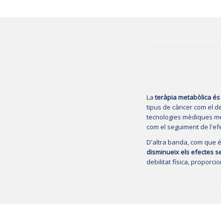
La
teràpia metabòlica és 
tipus de càncer com el d
tecnologies mèdiques més
com el seguiment de l'efe
D'altra banda, com que és
disminueix els efectes s
debilitat física, proporci