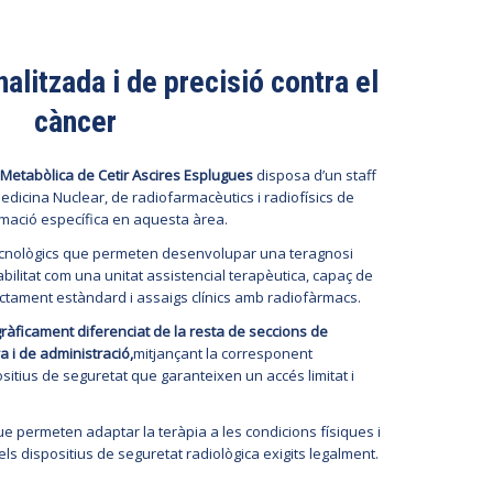
litzada i de precisió contra el
càncer
a Metabòlica de Cetir Ascires Esplugues
disposa d’un staff
dicina Nuclear, de radiofarmacèutics i radiofísics de
ormació específica en aquesta àrea.
ecnològics que permeten desenvolupar una teragnosi
bilitat com una unitat assistencial terapèutica, capaç de
ractament estàndard i assaigs clínics amb radiofàrmacs.
ràficament diferenciat de la resta de seccions de
 i de administració,
mitjançant la corresponent
sitius de seguretat que garanteixen un accés limitat i
permeten adaptar la teràpia a les condicions físiques i
ls dispositius de seguretat radiològica exigits legalment.