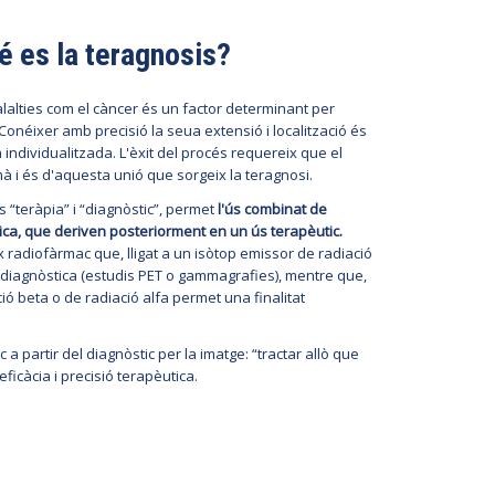
 es la teragnosis?
alties com el càncer és un factor determinant per
Conéixer amb precisió la seua extensió i localització és
individualitzada. L'èxit del procés requereix que el
 mà i és d'aquesta unió que sorgeix la teragnosi.
 “teràpia” i “diagnòstic”, permet
l'ús combinat de
ica, que deriven posteriorment en un ús terapèutic.
x radiofàrmac que, lligat a un isòtop emissor de radiació
t diagnòstica (estudis PET o gammagrafies), mentre que,
ció beta o de radiació alfa permet una finalitat
a partir del diagnòstic per la imatge: “tractar allò que
icàcia i precisió terapèutica.