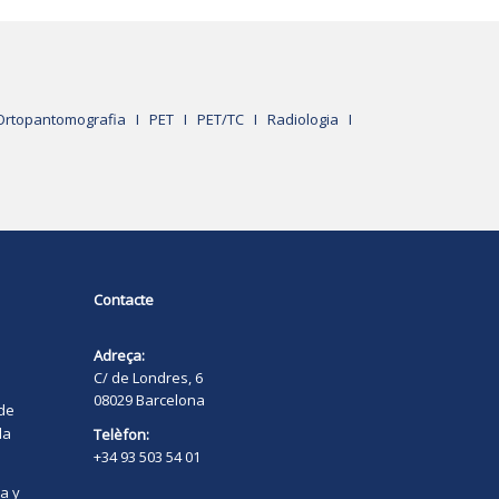
Ortopantomografia
I
PET
I
PET/TC
I
Radiologia
I
Contacte
Adreça:
C/ de Londres, 6
08029 Barcelona
 de
la
Telèfon:
+34 93 503 54 01
a y