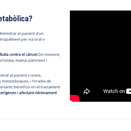
etabòlica?
ministrar el pacient d'un
incipalment per via oral o
uita contra el càncer.
De moment,
 pròstata, mama, pàncrees i
trat al pacient s'uneix,
s metastàsiques, i l'irradia de
rtants beneficis en el tractament
ancerígenes i afectant mínimament