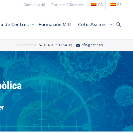
Comunicació
Pacients / Contacte
CA
ES
xa de Centres
Formación MIR
Cetir Ascires
Contacta'ns
+34 93 503 54 00
info@cetir.es
bòlica
er