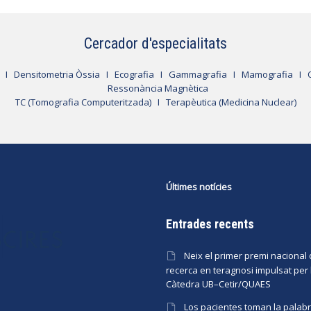
Cercador d'especialitats
I
Densitometria Òssia
I
Ecografia
I
Gammagrafia
I
Mamografia
I
Ressonància Magnètica
TC (Tomografia Computeritzada)
I
Terapèutica (Medicina Nuclear)
Últimes notícies
Entrades recents
Neix el primer premi nacional
recerca en teragnosi impulsat per 
Càtedra UB–Cetir/QUAES
Los pacientes toman la palabr