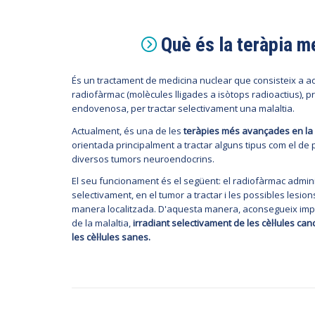
Què és la teràpia m
És un tractament de medicina nuclear que consisteix a ad
radiofàrmac (molècules lligades a isòtops radioactius), pr
endovenosa, per tractar selectivament una malaltia.
Actualment, és una de les
teràpies més avançades en la ll
orientada principalment a tractar alguns tipus com el de
diversos tumors neuroendocrins.
El seu funcionament és el següent: el radiofàrmac adminis
selectivament, en el tumor a tractar i les possibles lesion
manera localitzada. D'aquesta manera, aconsegueix impo
de la malaltia,
irradiant selectivament de les cèl·lules c
les cèl·lules sanes.