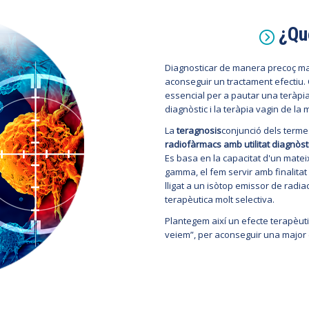
¿Qué
Diagnosticar de manera precoç mal
aconseguir un tractament efectiu. 
essencial per a pautar una teràpia 
diagnòstic i la teràpia vagin de la
La
teragnosis
conjunció dels termes
radiofàrmacs amb utilitat diagnòst
Es basa en la capacitat d'un matei
gamma, el fem servir amb finalita
lligat a un isòtop emissor de radia
terapèutica molt selectiva.
Plantegem així un efecte terapèutic 
veiem”, per aconseguir una major ef