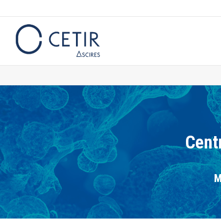
Centr
M