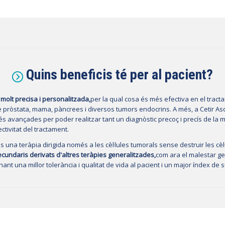
Quins beneficis té per al pacient?
molt precisa i personalitzada,
per la qual cosa és més efectiva en el trac
e pròstata, mama, pàncrees i diversos tumors endocrins. A més, a Cetir As
 avançades per poder realitzar tant un diagnòstic precoç i precís de la mal
ctivitat del tractament.
 una teràpia dirigida només a les cèl·lules tumorals sense destruir les cè
ecundaris derivats d'altres teràpies generalitzades,
com ara el malestar gen
onant una millor tolerància i qualitat de vida al pacient i un major índex de