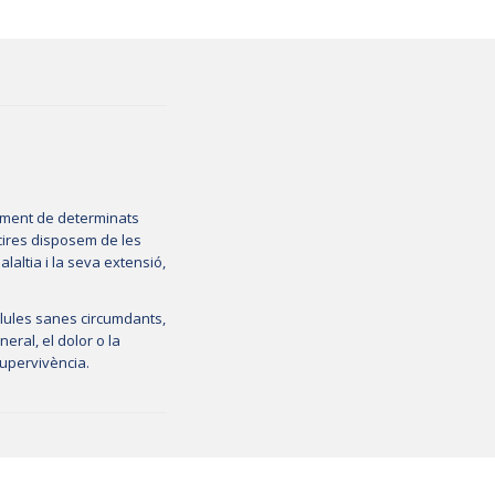
tament de determinats
cires disposem de les
altia i la seva extensió,
l·lules sanes circumdants,
eral, el dolor o la
 supervivència.