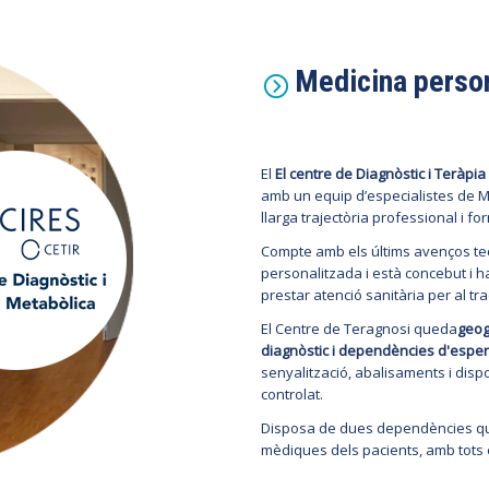
Medicina persona
El
El centre de Diagnòstic i Teràpi
amb un equip d’especialistes de Me
llarga trajectòria professional i f
Compte amb els últims avenços t
personalitzada i està concebut i ha
prestar atenció sanitària per al t
El Centre de Teragnosi queda
geog
diagnòstic i dependències d'espera
senyalització, abalisaments i dispo
controlat.
Disposa de dues dependències que 
mèdiques dels pacients, amb tots e