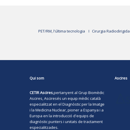
PET/RM, l'última tecnologia
I
Cirurgia Radiodirigida
Qui som
Ascires
CETIR Ascires
,pertanyent al Grup Biomèdic
Ascires,
Ascires
és un equip mèdic català
especialitzat en el Diagnòstic per la Imatge
i la Medicina Nuclear, pioner a Espanya i a
Europa en la introducció d'equips de
diagnòstic punters i unitats de tractament
especialitzades.