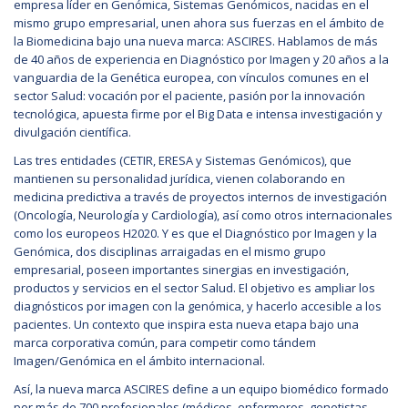
empresa líder en Genómica, Sistemas Genómicos, nacidas en el
mismo grupo empresarial, unen ahora sus fuerzas en el ámbito de
la Biomedicina bajo una nueva marca: ASCIRES. Hablamos de más
de 40 años de experiencia en Diagnóstico por Imagen y 20 años a la
vanguardia de la Genética europea, con vínculos comunes en el
sector Salud: vocación por el paciente, pasión por la innovación
tecnológica, apuesta firme por el Big Data e intensa investigación y
divulgación científica.
Las tres entidades (CETIR, ERESA y Sistemas Genómicos), que
mantienen su personalidad jurídica, vienen colaborando en
medicina predictiva a través de proyectos internos de investigación
(Oncología, Neurología y Cardiología), así como otros internacionales
como los europeos H2020. Y es que el Diagnóstico por Imagen y la
Genómica, dos disciplinas arraigadas en el mismo grupo
empresarial, poseen importantes sinergias en investigación,
productos y servicios en el sector Salud. El objetivo es ampliar los
diagnósticos por imagen con la genómica, y hacerlo accesible a los
pacientes. Un contexto que inspira esta nueva etapa bajo una
marca corporativa común, para competir como tándem
Imagen/Genómica en el ámbito internacional.
Así, la nueva marca ASCIRES define a un equipo biomédico formado
por más de 700 profesionales (médicos, enfermeros, genetistas,