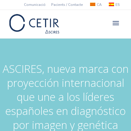
Comunicació
Pacients / Contacte
CA
ES
Toggle
navigati
ASCIRES, nueva marca con
proyección internacional
que une a los líderes
españoles en diagnóstico
por imagen y genética