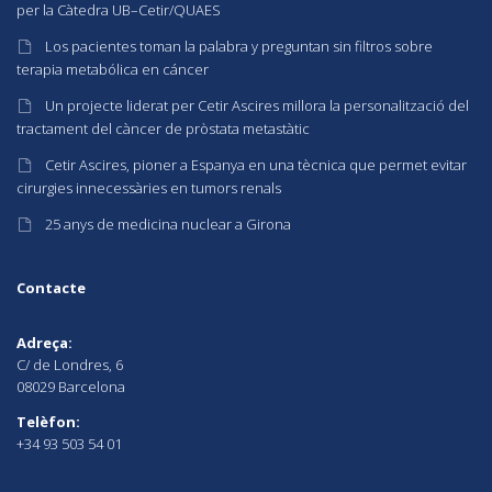
per la Càtedra UB–Cetir/QUAES
Los pacientes toman la palabra y preguntan sin filtros sobre
terapia metabólica en cáncer
Un projecte liderat per Cetir Ascires millora la personalització del
tractament del càncer de pròstata metastàtic
Cetir Ascires, pioner a Espanya en una tècnica que permet evitar
cirurgies innecessàries en tumors renals
25 anys de medicina nuclear a Girona
Contacte
Adreça:
C/ de Londres, 6
08029 Barcelona
Telèfon:
+34 93 503 54 01