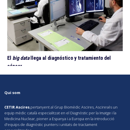
El
big data
llega al diagnóstico y tratamiento del
cáncer
Bajo el concepto de Oncobytes, este sofisticado procedimiento
se beneficia de las cuatro décadas de experiencia en
Qui som
investigación oncológica,...
CETIR Ascires
,pertanyent al Grup Biomèdic Ascires,
Ascires
és un
equip mèdic català especialitzat en el Diagnòstic per la Imatge i la
Medicina Nuclear, pioner a Espanya i a Europa en la introducció
d'equips de diagnòstic punters i unitats de tractament